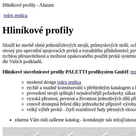
Hliníkové profily - Aluram
rolex replica
Hliníkové profily
Slouží ke stavbě rámů jednoúčelových strojů, průmyslových stolů, oc
otvory pro upevnění spojovacích prvků a rozsáhlého příslušenství; p
rychlou přestavitelnost a možnost opakovaného použití prvků systému
dle Vašich podkladů.
Hliníkové stavebnicové profily PALETTI profilsystem GmbH
:
re
moderní design
rolex replica
rychlé a snadné konstruování s přehledným katalogem 
provedení strojů splňující nejnáročnější požadavky záka
vysoká přesnost, pevnost a životnost jednotlivých dílů p
cenově dostupná řešení díky jednoduché přípravě výroby
velký výběr prvků - čtyři rozměrové řady přesných eloxo
zdarma Vám rádi zašleme katalog - kontaktujte nás
info@alura