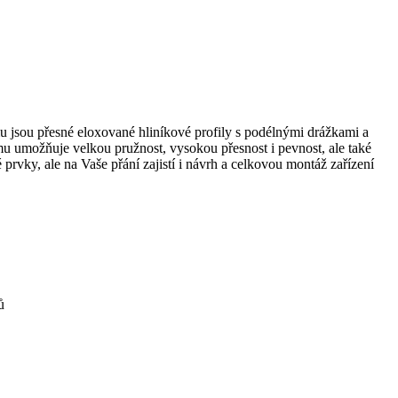
u jsou přesné eloxované hliníkové profily s podélnými drážkami a
mu umožňuje velkou pružnost, vysokou přesnost i pevnost, ale také
vky, ale na Vaše přání zajistí i návrh a celkovou montáž zařízení
ů