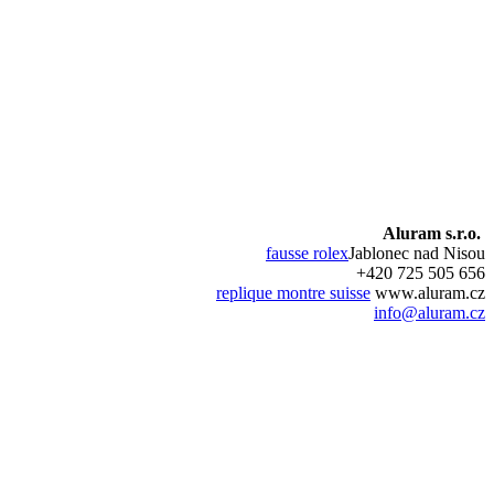
Aluram s.r.o.
fausse rolex
Jablonec nad Nisou
+420 725 505 656
replique montre suisse
www.aluram.cz
info@aluram.cz