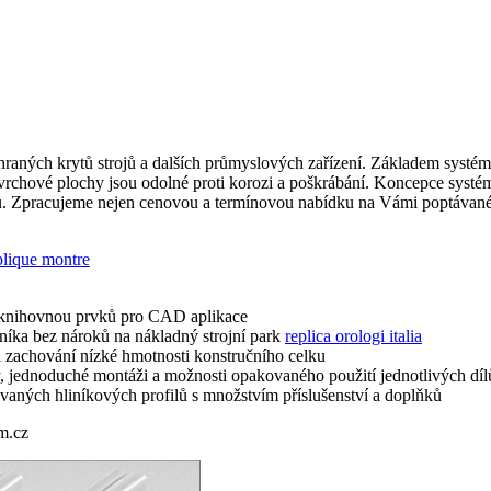
hraných krytů strojů a dalších průmyslových zařízení. Základem systém
ovrchové plochy jsou odolné proti korozi a poškrábání. Koncepce systé
. Zpracujeme nejen cenovou a termínovou nabídku na Vámi poptávané pr
plique montre
a knihovnou prvků pro CAD aplikace
zníka bez nároků na nákladný strojní park
replica orologi italia
ři zachování nízké hmotnosti konstručního celku
, jednoduché montáži a možnosti opakovaného použití jednotlivých díl
vaných hliníkových profilů s množstvím příslušenství a doplňků
m.cz